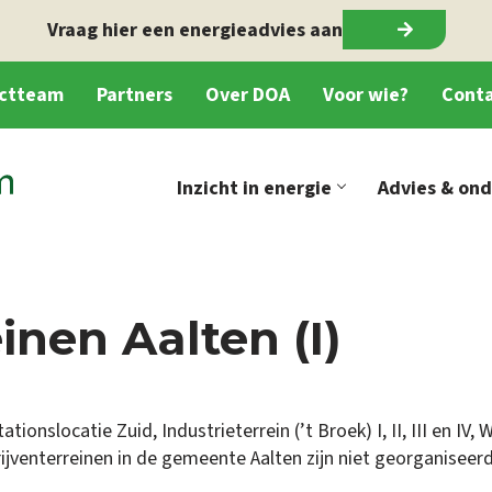
Vraag hier een energieadvies aan
ectteam
Partners
Over DOA
Voor wie?
Cont
Inzicht in energie
Advies & on
inen Aalten (I)
ationslocatie Zuid, Industrieterrein (’t Broek) I, II, III en IV
jventerreinen in de gemeente Aalten zijn niet georganiseerd